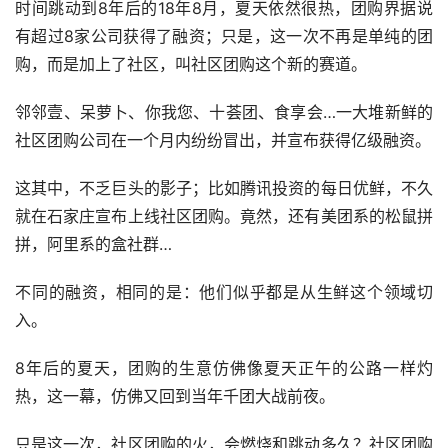
时间跳动到8年后的18年8月，夏天依然很热，团购界据说
有超过8家公司获得了融资；只是，这一次不再是单纯的团
购，而是加上了社区，叫社区团购这个新的赛道。
邻邻壹、呆萝卜、你我您、十荟团、食享会…一大堆新鲜的
社区团购公司在一个月内纷纷冒出，并宣布获得亿级融资。
这其中，不乏巨头的影子；比如腾讯投资的每日优鲜，不久
就在石家庄宣布上线社区团购。竟然，还有美团系的松鼠拼
拼，阿里系的盒社群…
不同的融资，相同的是：他们似乎都是从生鲜这个领域切
入。
8年后的夏天，团购的生意仿佛像夏天正午的公路一样灼
热，这一幕，仿佛又回到当年千团大战前夜。
只是这一次，社区团购的火，会燃烧和跳动多久？社区团购