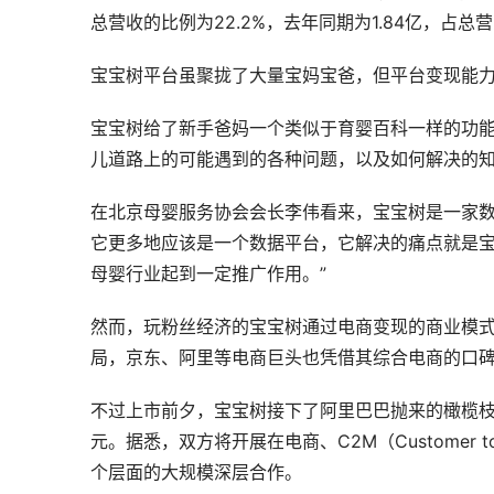
总营收的比例为22.2%，去年同期为1.84亿，占总营收
宝宝树平台虽聚拢了大量宝妈宝爸，但平台变现能
宝宝树给了新手爸妈一个类似于育婴百科一样的功
儿道路上的可能遇到的各种问题，以及如何解决的
在北京母婴服务协会会长李伟看来，宝宝树是一家数
它更多地应该是一个数据平台，它解决的痛点就是
母婴行业起到一定推广作用。”
然而，玩粉丝经济的宝宝树通过电商变现的商业模
局，京东、阿里等电商巨头也凭借其综合电商的口
不过上市前夕，宝宝树接下了阿里巴巴抛来的橄榄枝
元。据悉，双方将开展在电商、C2M（Customer
个层面的大规模深层合作。