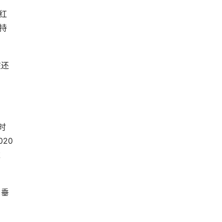
红
强持
在还
时
20
达
，垂