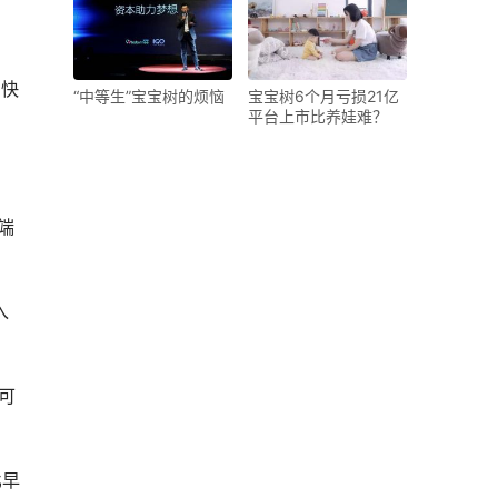
法快
“中等生”宝宝树的烦恼
宝宝树6个月亏损21亿
平台上市比养娃难？
端
入
可
比早