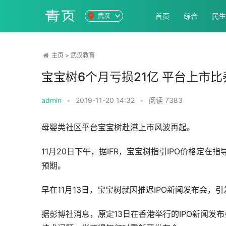
首页
综合
民生
武汉
主页
>
武汉教育
宝宝树6个月亏损21亿 平台上市
admin
•
2019-11-20 14:32
•
阅读
7383
母婴类社区平台宝宝树赴港上市风波再起。
11月20日下午，据IFR，宝宝树指引IPO价格定在
预期。
早在11月13日，宝宝树就因推迟IPO新闻发布会，
据彭博社消息，原定13日在香港举行的IPO新闻