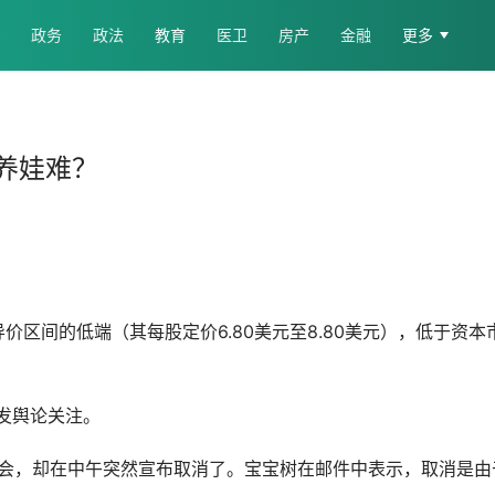
政务
政法
教育
医卫
房产
金融
更多
比养娃难？
指导价区间的低端（其每股定价6.80美元至8.80美元），低于资本
引发舆论关注。
发布会，却在中午突然宣布取消了。宝宝树在邮件中表示，取消是由