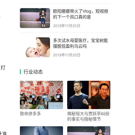
欧阳娜娜带火了Vlog，短视频
。
的下一个风口真的是
2019年11月20日
多次试水母婴医疗，宝宝树能
摆脱低盈利乌云吗
2019年11月20日
，打
行业动态
致命拼多多
揭秘恒大与贾跃亭纠纷
的事实与隐秘情节
计准