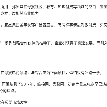
里所用，弥补其在母婴社区、教育、知识付费等领域的空白；宝
营成本，增加其商业能力。
团。复星集团董事长郭广昌曾直言，有两样事情最刺激消费：买
等一系列战略合作伙伴的推动下，宝宝树获得了高速发展，而引
，在母婴电商领域，与综合电商正面硬扛，恐怕只有死路一条。
5年，再延续到了2017年。维棉网、品聚网、初刻等垂直电商早已淡
论的焦点。
例就在母婴市场发生。