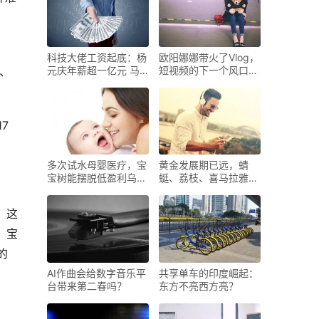
，
科技大佬工资起底：杨
欧阳娜娜带火了Vlog，
元庆年薪超一亿元 马
短视频的下一个风口真
元、
云有
的是
7
多次试水母婴医疗，宝
黄金发展期已远，蜻
宝树能摆脱低盈利乌云
蜓、荔枝、喜马拉雅们
吗
下一
。这
。宝
的
AI作曲会给数字音乐平
共享单车的印度崛起：
台带来第二春吗？
东方不亮西方亮？