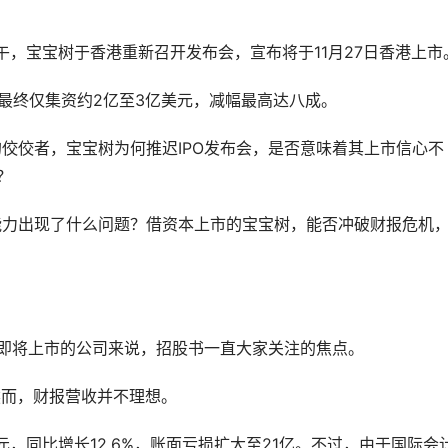
午，宝宝树于香港重新召开发布会，宣布将于11月27日香港上市
但最终仅集资约2亿至3亿美元，减幅最高达八成。
佼佼者，宝宝树为何推迟IPO发布会，是否意味着其上市信心不
？
能力出现了什么问题？借资本上市的宝宝树，能否冲破财报危机
即将上市的公司来说，招股书一直大家关注的焦点。
然而，财报营收并不理想。
亿元，同比增长12.6%，账面亏损扩大至21亿。不过，由于国际会