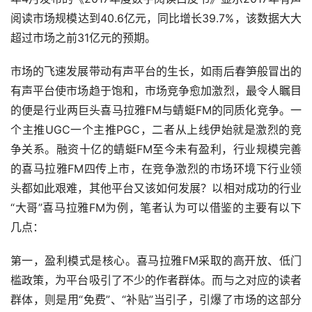
阅读市场规模达到40.6亿元，同比增长39.7%，该数据大大
超过市场之前31亿元的预期。
市场的飞速发展带动有声平台的生长，如雨后春笋般冒出的
有声平台使市场趋于饱和，市场竞争愈加激烈，最令人瞩目
的便是行业两巨头喜马拉雅FM与蜻蜓FM的同质化竞争。一
个主推UGC一个主推PGC，二者从上线伊始就是激烈的竞
争关系。融资十亿的蜻蜓FM至今未有盈利，行业规模完善
的喜马拉雅FM四传上市，在竞争激烈的市场环境下行业领
头都如此艰难，其他平台又该如何发展？以相对成功的行业
“大哥”喜马拉雅FM为例，笔者认为可以借鉴的主要有以下
几点：
第一，盈利模式是核心。喜马拉雅FM采取的高开放、低门
槛政策，为平台吸引了不少的作者群体。而与之对应的读者
群体，则是用“免费”、“补贴”当引子，引爆了市场的这部分