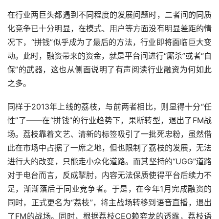
在行业两巨头都遇到不同程度的发展问题时，二者间的同质
化竞争已十分明显，在模式、用户等方面没有明显差距的情
况下，“拼钱”似乎成为了最后的方法，行业即将面临巨大变
动。此时，融资带来的资金，就是平台间进行“厮杀”或者“自
保”的武器，这也从侧面说明了有声阅读行业融资为何如此
之多。
同样于2013年上线的荔枝，与前两者相比，则显得十分“任
性”了——在“拼钱”的行业趋势下，果断转型，退出了FM战
场。荔枝靠着文艺、清新的标签吸引了一批死忠粉，虽然借
此在市场中占据了一席之地，但也限制了荔枝的发展，无法
进行大的改变，只能走小众化道路。而其坚持的“UGG”道路
对于电台而言，反成掣肘，内容无法保质使得平台后续力不
足，渐渐落后于同业竞争者。于是，在今年1月完成融资的
同时，正式更名为“荔枝”，将主战场转移到语音直播，退出
了FM的战场。同时，根据荔枝CEO赖弈龙的透露，荔枝语