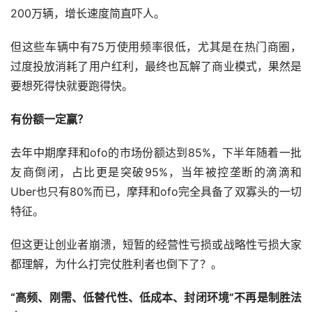
200万辆，增长速度简直吓人。
但这些车辆中有75万使用频率很低，尤其是在热门商圈，
过度投放消耗了用户红利，最终也瓦解了商业模式，果然是
要想死得快就要跑得快。
有份额一定赢？
去年中期摩拜和ofo的市场份额达到85%，下半年随着一批
友商倒闭，占比更是突破95%，当年被控垄断的滴滴和
Uber也只有80%而已，摩拜和ofo完全具备了双寡头的一切
特征。
但这更让创业者崩溃，短暂的经营性亏损或战略性亏损大家
都理解，为什么打完仗胜利者也倒下了？。
“高频、刚需、低替代性、低成本、封闭环境”不再是制胜法