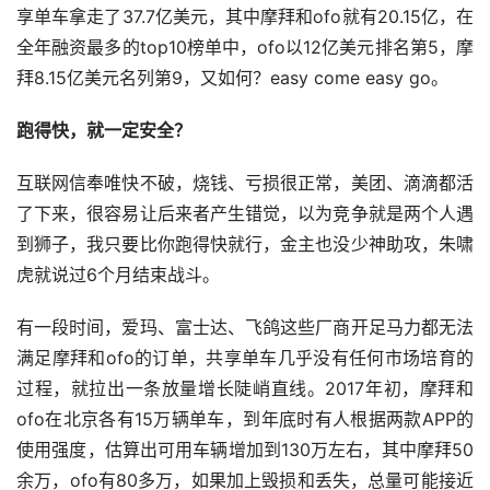
享单车拿走了37.7亿美元，其中摩拜和ofo就有20.15亿，在
全年融资最多的top10榜单中，ofo以12亿美元排名第5，摩
拜8.15亿美元名列第9，又如何？easy come easy go。
跑得快，就一定安全？
互联网信奉唯快不破，烧钱、亏损很正常，美团、滴滴都活
了下来，很容易让后来者产生错觉，以为竞争就是两个人遇
到狮子，我只要比你跑得快就行，金主也没少神助攻，朱啸
虎就说过6个月结束战斗。
有一段时间，爱玛、富士达、飞鸽这些厂商开足马力都无法
满足摩拜和ofo的订单，共享单车几乎没有任何市场培育的
过程，就拉出一条放量增长陡峭直线。2017年初，摩拜和
ofo在北京各有15万辆单车，到年底时有人根据两款APP的
使用强度，估算出可用车辆增加到130万左右，其中摩拜50
余万，ofo有80多万，如果加上毁损和丢失，总量可能接近