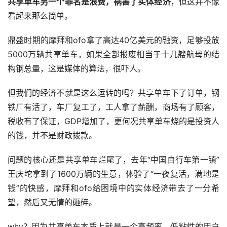
共享单车另一个罪名是浪费，祸害了实体经济
，但这并不像
看起来那么简单。
鼎盛时期的摩拜和ofo拿了高达40亿美元的融资，足够投放
5000万辆共享单车，如果全部报废相当于十几艘航母的结
构钢总量，这是媒体的算法，很吓人。
但我们的经济不就是这么运转的吗？共享单车下了订单，钢
铁厂有活了，车厂复工了，工人拿了薪酬，商场有了顾客，
税收有了保证，GDP增加了，更何况共享单车烧的是投资人
的钱，并不是财政拨款。
问题的核心还是共享单车烂尾了，去年“中国自行车第一镇”
王庆坨拿到了1600万辆的生意，体验了“一夜复活，满地是
钱”的快感，摩拜和ofo给困境中的实体经济带去了一分希
望，然后又无情的砸碎。
why？因为共享单车本质上就是一个高频率、低粘性的用户