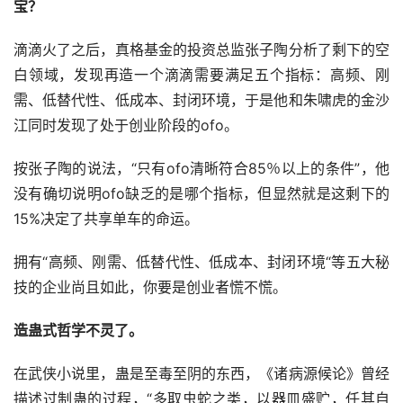
宝？
滴滴火了之后，真格基金的投资总监张子陶分析了剩下的空
白领域，发现再造一个滴滴需要满足五个指标：高频、刚
需、低替代性、低成本、封闭环境，于是他和朱啸虎的金沙
江同时发现了处于创业阶段的ofo。
按张子陶的说法，“只有ofo清晰符合85％以上的条件”，他
没有确切说明ofo缺乏的是哪个指标，但显然就是这剩下的
15%决定了共享单车的命运。
拥有“高频、刚需、低替代性、低成本、封闭环境“等五大秘
技的企业尚且如此，你要是创业者慌不慌。
造蛊式哲学不灵了。
在武侠小说里，蛊是至毒至阴的东西，《诸病源候论》曾经
描述过制蛊的过程，“多取虫蛇之类，以器皿盛贮，任其自