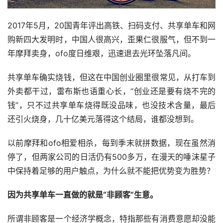
2017年5月，20国青年评出高铁、扫码支付、共享单车和网
购新四大发明时，中国人很高兴，歪果仁很服气，但不到一
年摩拜卖身，ofo度日维艰，迅速退去光环坠落凡间。
共享单车确实烧钱，但这在中国创业圈里很常见，从打车到
外卖都干过，雷布斯也语重心长，“创业还是要有烧不完的
钱”，只不过共享单车烧得既没品味，也没技术含量，最后
还引火烧身，几十亿美元落得这个结局，谁都没想到。
以前摩拜和ofo相爱相杀，每到季末就拼数据，现在虽然消
停了，但两家公司的日活仍有500多万，在漫天的唾沫星子
中保持着足够的用户触点，为什么就不能把优势变为胜势？
因为共享单车一直做的就是“非顾客”生意。
所谓非顾客是一个经济学概念，特指那些有消费意愿却没能